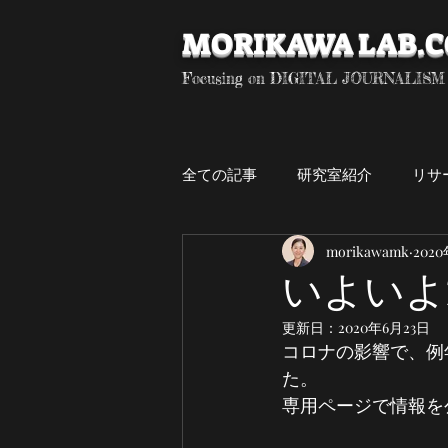
MORIKAWA LAB.
Focusing on DIGITAL JOURNALISM
全ての記事
研究室紹介
リサ
morikawamk
202
デジタル・ジャーナリズム
いよいよ
更新日：
2020年6月23日
卒研生
専門演習
研究
コロナの影響で、例
た。
専用ページで情報を