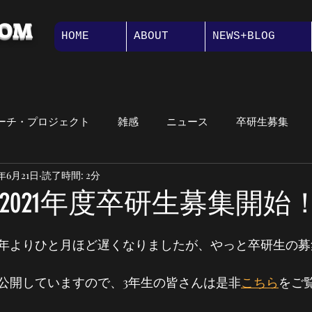
COM
HOME
ABOUT
NEWS+BLOG
ーチ・プロジェクト
雑感
ニュース
卒研生募集
0年6月21日
読了時間: 2分
講義紹介
大学院
オープンキャンパス
メッセージ
2021年度卒研生募集開始
紹介
プロジェクト演習
年よりひと月ほど遅くなりましたが、やっと卒研生の募
公開していますので、3年生の皆さんは是非
こちら
をご