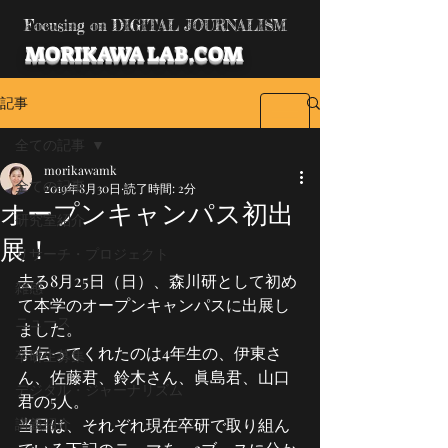
Focusing on DIGITAL JOURNALISM
MORIKAWA LAB.COM
記事
全ての記事
morikawamk
全ての記事
2019年8月30日
読了時間: 2分
オープンキャンパス初出
研究室紹介
展！
リサーチ・プロジェクト
去る8月25日（日）、森川研として初め
雑感
て本学のオープンキャンパスに出展し
ニュース
ました。
手伝ってくれたのは4年生の、伊東さ
卒研生募集
ん、佐藤君、鈴木さん、眞島君、山口
デジタル・ジャーナリズム
君の5人。
講義紹介
当日は、それぞれ現在卒研で取り組ん