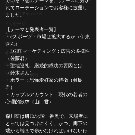
でいる下記のテーマを、3ブースに分か
大学院
れてローテーションでお客様に披露し
オープンキャンパス
ました。
メッセージ
【テーマと発表者一覧】
カンファレンス
・eスポーツ：市場は拡大するか（伊東
さん）
卒研生
・LGBTマーケティング：広告の多様性
専門演習
（佐藤君）
研究紹介
・聖地巡礼：継続的成功の要因とは
（鈴木さん）
プロジェクト演習
・ホラー：恐怖愛好家の特徴（眞島
君）
・カップルアカウント：現代の若者の
心理的欲求（山口君）
森川研は研Cの3階一番奥で、来場者に
とっては見つけにくく、かつ、廊下の
端から端まで歩かなければいけない行