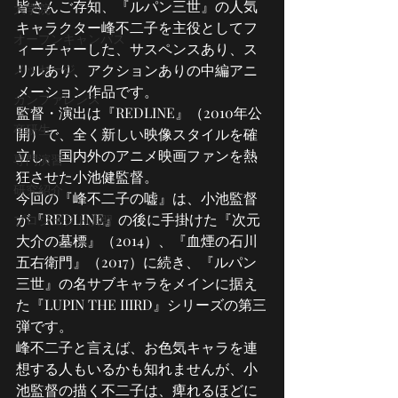
皆さんご存知、『ルパン三世』の人気
大学院
キャラクター峰不二子を主役としてフ
オープンキャンパス
ィーチャーした、サスペンスあり、ス
メッセージ
リルあり、アクションありの中編アニ
メーション作品です。
カンファレンス
監督・演出は『REDLINE』（2010年公
卒研生
開）で、全く新しい映像スタイルを確
立し、国内外のアニメ映画ファンを熱
専門演習
狂させた小池健監督。
研究紹介
今回の『峰不二子の嘘』は、小池監督
が『REDLINE』の後に手掛けた『次元
プロジェクト演習
大介の墓標』（2014）、『血煙の石川
五右衛門』（2017）に続き、『ルパン
三世』の名サブキャラをメインに据え
た『LUPIN THE IIIRD』シリーズの第三
弾です。
峰不二子と言えば、お色気キャラを連
想する人もいるかも知れませんが、小
池監督の描く不二子は、痺れるほどに