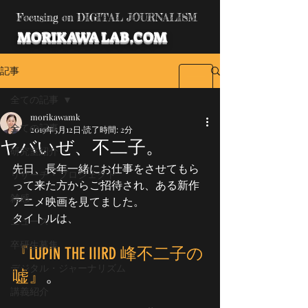
Focusing on DIGITAL JOURNALISM
MORIKAWA LAB.COM
記事
全ての記事
morikawamk
全ての記事
2019年5月12日
読了時間: 2分
ヤバいぜ、不二子。
研究室紹介
先日、長年一緒にお仕事をさせてもら
リサーチ・プロジェクト
って来た方からご招待され、ある新作
雑感
アニメ映画を見てました。
タイトルは、
ニュース
卒研生募集
『LUPIN THE IIIRD 峰不二子の
デジタル・ジャーナリズム
嘘』
。
講義紹介