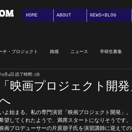
COM
HOME
ABOUT
NEWS+BLOG
ーチ・プロジェクト
雑感
ニュース
卒研生募集
9年9月4日
読了時間: 2分
講義紹介
大学院
オープンキャンパス
メッセージ
「映画プロジェクト開発
へ
紹介
プロジェクト演習
いよ始まる、私の専門演習「映画プロジェクト開発」。
希望してくれたようで、満席スタートになりそうです。
映画プロデューサーの片原朋子氏を演習講師に迎えての