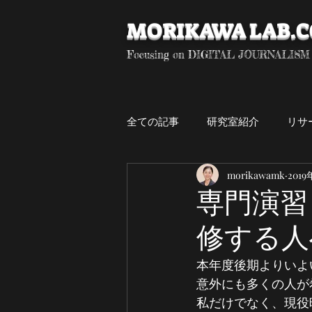
MORIKAWA LAB.
Focusing on DIGITAL JOURNALISM
全ての記事
研究室紹介
リサ
morikawamk
201
デジタル・ジャーナリズム
専門演習
修する人
卒研生
専門演習
研究
本年度後期よりいよ
意外にも多くの人が
私だけでなく、現役