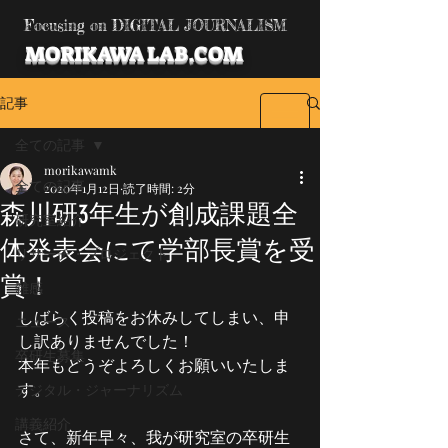
Focusing on DIGITAL JOURNALISM
MORIKAWA LAB.COM
記事
全ての記事
morikawamk
全ての記事
2020年1月12日
読了時間: 2分
森川研3年生が創成課題全
研究室紹介
体発表会にて学部長賞を受
リサーチ・プロジェクト
賞！
雑感
しばらく投稿をお休みしてしまい、申
ニュース
し訳ありませんでした！
卒研生募集
本年もどうぞよろしくお願いいたしま
す。
デジタル・ジャーナリズム
講義紹介
さて、新年早々、我が研究室の卒研生