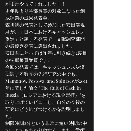
大学院
がまたやってくれました！！
本年度より学部長賞の対象になった創
オープンキャンパス
成課題の成果発表会。
メッセージ
森川研の代表として参加した安田滉規
君が、「日本におけるキャッシュレス
カンファレンス
促進」と題する発表で、文献調査部門
卒研生
の最優秀発表に選出されました。
専門演習
安田君にとっては昨年に引き続き2度目
の学部長賞受賞です。
研究紹介
今回の発表では、キャッシュレス決済
プロジェクト演習
に関する数々の先行研究の中でも、
Mamonov, Pestova, and Solntsevが2011
年に著した論文 "The Cult of Cash in 
Russia（ロシアにおける現金崇拝）"を
取り上げてレビューし、自分の今後の
研究にどう結びつけるかを説明しまし
た。
制限時間2分という非常に短い時間の中
で、とてもわかりやすく、また、学術