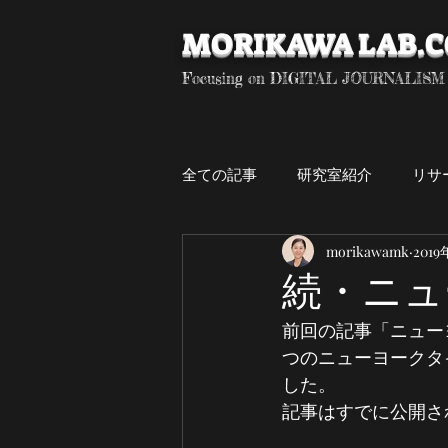
MORIKAWA LAB.
Focusing on DIGITAL JOURNALISM
全ての記事
研究室紹介
リサ
morikawamk
201
デジタル・ジャーナリズム
続・ニュ
前回の記事「ニュー
卒研生
専門演習
研究
つのニューヨークタ
した。
記事はすでに公開さ