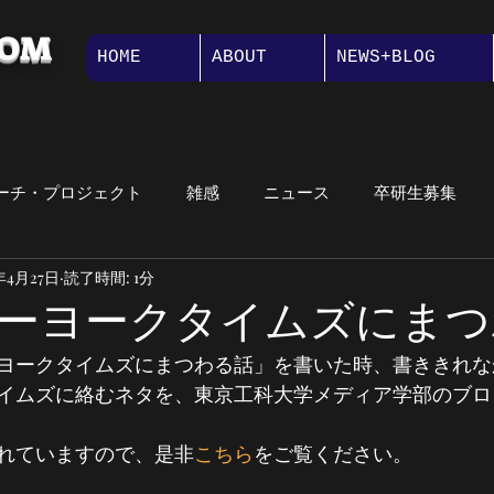
COM
HOME
ABOUT
NEWS+BLOG
ーチ・プロジェクト
雑感
ニュース
卒研生募集
9年4月27日
読了時間: 1分
講義紹介
大学院
オープンキャンパス
メッセージ
ーヨークタイムズにまつ
ヨークタイムズにまつわる話」を書いた時、書ききれな
紹介
プロジェクト演習
イムズに絡むネタを、東京工科大学メディア学部のブロ
れていますので、是非
こちら
をご覧ください。