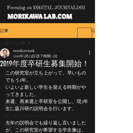
Focusing on DIGITAL JOURNALISM
MORIKAWA LAB.COM
記事
全ての記事
morikawamk
全ての記事
2019年5月23日
読了時間: 2分
2019年度卒研生募集開始！
研究室紹介
この研究室が立ち上がって、早いもの
リサーチ・プロジェクト
でもう1年。
雑感
いよいよ新しい学生を迎える時期がや
ってきました。
ニュース
来週、再来週と卒研室を公開し、現3年
卒研生募集
生に森川研の説明会を行います。
デジタル・ジャーナリズム
去年の説明会でも繰り返し言いました
講義紹介
が、この研究室が希望する学生像は、