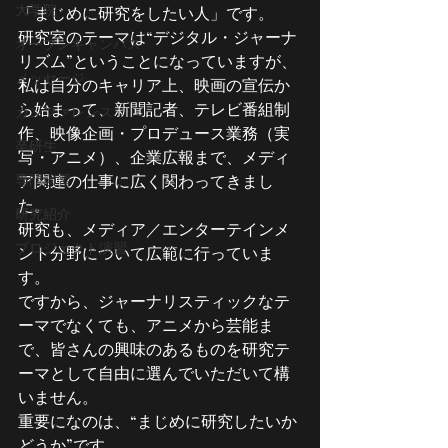
大学院
「まじめに研究をしたい人」です。
研究室のテーマは“デジタル・ジャーナ
オープンキャンパス
リズム”ということになっていますが、
メッセージ
私は自分のキャリア上、映画の宣伝か
ら始まって、新聞記者、テレビ番組制
カンファレンス
作、映像企画・プロデュース業務（実
卒研生
写・アニメ）、企業広報まで、メディ
専門演習
ア関連の仕事に広く関わってきまし
た。
研究紹介
研究も、メディア／エンターテインメ
プロジェクト演習
ント分野について広範に行っていま
す。
ですから、ジャーナリスティックなテ
ーマでなくても、アニメから芸能ま
で、皆さんの興味のあるものを研究テ
ーマとして自由に選んでいただいて構
いません。
重要になのは、“まじめに研究したいか
どうか”です。