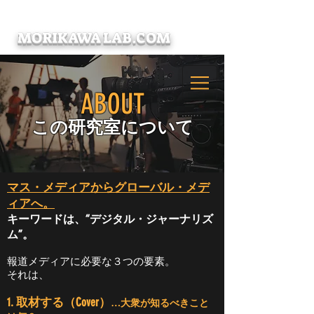
Focusing on DIGITAL JOURNALISM
MORIKAWA LAB.COM
ABOUT
この研究室について
マス・メディアからグローバル・メデ
ィアへ。
キーワードは、“デジタル・ジャーナリズ
ム”。
報道メディアに必要な３つの要素。
それは、
1. 取材する（Cover）
…大衆が知るべきこと