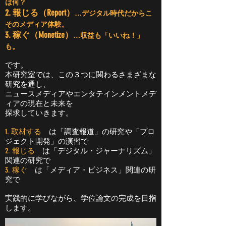
は何？
2. 報じる（Report）
…デジタル時代だからこ
そのメディア体験。
3. 稼ぐ（Monetize）
…収益も「いいね！」
も。
です。
本研究室では、この３つに関わるさまざまな
研究を通し、
ニュースメディアやエンタテインメントメデ
ィアの現在と未来を
探求していきます。
1. 取材する
は「調査報道」の研究や「プロ
ジェクト開発」の演習で
2. 報じる
は「デジタル・ジャーナリズム」
関連の研究で
3. 稼ぐ
は「メディア・ビジネス」関連の研
究で
実践的に学びながら、学位論文の完成を目指
します。