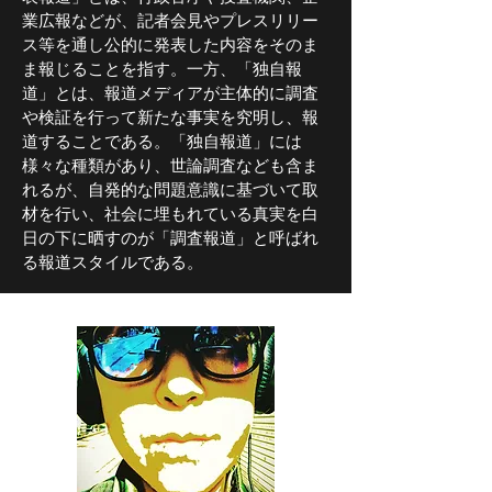
業広報などが、記者会見やプレスリリー
ス等を通し公的に発表した内容をそのま
ま報じることを指す。一方、「独自報
道」とは、報道メディアが主体的に調査
や検証を行って新たな事実を究明し、報
道することである。「独自報道」には
様々な種類があり、世論調査なども含ま
れるが、自発的な問題意識に基づいて取
材を行い、社会に埋もれている真実を白
日の下に晒すのが「調査報道」と呼ばれ
る報道スタイルである。