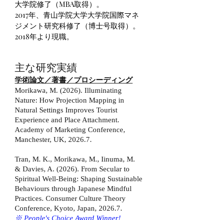
大学院修了（MBA取得）。
2017年、青山学院大学大学院国際マネ
ジメント研究科修了（博士号取得）。
2018年より現職。
主な研究実績
学術論文／著書／プロシーディング
Morikawa, M. (2026). Illuminating
Nature: How Projection Mapping in
Natural Settings Improves Tourist
Experience and Place Attachment.
Academy of Marketing Conference,
Manchester, UK, 2026.7.
Tran, M. K., Morikawa, M., Iinuma, M.
& Davies, A. (2026). From Secular to
Spiritual Well-Being: Shaping Sustainable
Behaviours through Japanese Mindful
Practices. Consumer Culture Theory
Conference, Kyoto, Japan, 2026.7.
※ People's Choice Award Winner!