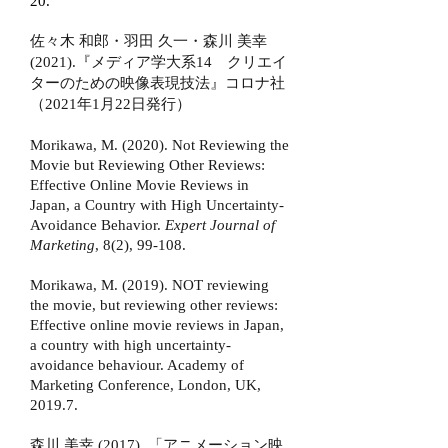
20.
佐々木 和郎・羽田 久一・森川 美幸
(2021).『メディア学大系14 クリエイ
ターのための映像表現技法』コロナ社
（2021年1月22日発行）
Morikawa, M. (2020). Not Reviewing the
Movie but Reviewing Other Reviews:
Effective Online Movie Reviews in
Japan, a Country with High Uncertainty-
Avoidance Behavior.
Expert Journal of
Marketing
, 8(2), 99-108.
Morikawa, M. (2019). NOT reviewing
the movie, but reviewing other reviews:
Effective online movie reviews in Japan,
a country with high uncertainty-
avoidance behaviour. Academy of
Marketing Conference, London, UK,
2019.7.
森川 美幸 (2017). 「アニメーション映