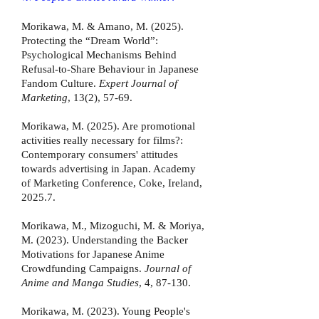
Morikawa, M. & Amano, M. (2025).
Protecting the “Dream World”:
Psychological Mechanisms Behind
Refusal-to-Share Behaviour in Japanese
Fandom Culture.
Expert Journal of
Marketing
, 13(2), 57-69.
Morikawa, M. (2025). Are promotional
activities really necessary for films?:
Contemporary consumers' attitudes
towards advertising in Japan. Academy
of Marketing Conference, Coke, Ireland,
2025.7.
Morikawa, M., Mizoguchi, M. & Moriya,
M. (2023). Understanding the Backer
Motivations for Japanese Anime
Crowdfunding Campaigns.
Journal of
Anime and Manga Studies
, 4, 87-130.
Morikawa, M. (2023). Young Peo
ple's