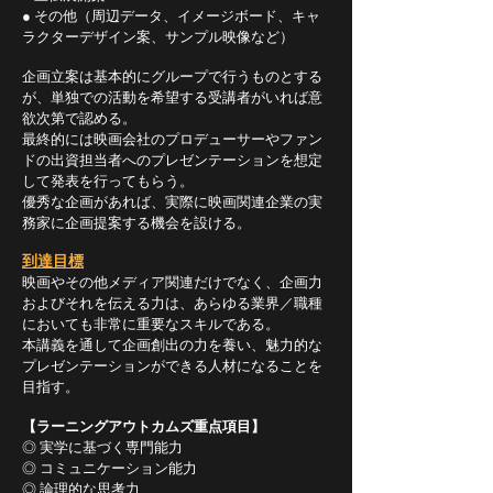
● その他（周辺データ、イメージボード、キャ
ラクターデザイン案、サンプル映像など）
企画立案は基本的にグループで行うものとする
が、単独での活動を希望する受講者がいれば意
欲次第で認める。
最終的には映画会社のプロデューサーやファン
ドの出資担当者へのプレゼンテーションを想定
して発表を行ってもらう。
優秀な企画があれば、実際に映画関連企業の実
務家に企画提案する機会を設ける。
到達目標
映画やその他メディア関連だけでなく、企画力
およびそれを伝える力は、あらゆる業界／職種
においても非常に重要なスキルである。
本講義を通して企画創出の力を養い、魅力的な
プレゼンテーションができる人材になることを
目指す。
【ラーニングアウトカムズ重点項目】
◎ 実学に基づく専門能力
◎ コミュニケーション能力
◎ 論理的な思考力