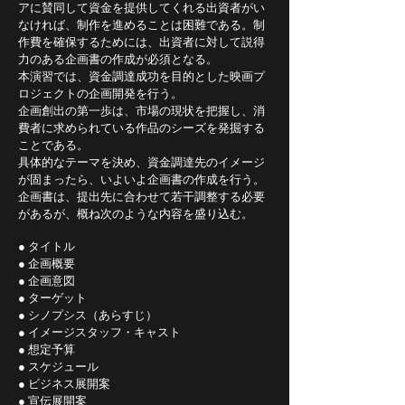
アに賛同して資金を提供してくれる出資者がい
なければ、制作を進めることは困難である。制
作費を確保するためには、出資者に対して説得
力のある企画書の作成が必須となる。
本演習では、資金調達成功を目的とした映画プ
ロジェクトの企画開発を行う。
企画創出の第一歩は、市場の現状を把握し、消
費者に求められている作品のシーズを発掘する
ことである。
具体的なテーマを決め、資金調達先のイメージ
が固まったら、いよいよ企画書の作成を行う。
企画書は、提出先に合わせて若干調整する必要
があるが、概ね次のような内容を盛り込む。
● タイトル
● 企画概要
● 企画意図
● ターゲット
● シノプシス（あらすじ）
● イメージスタッフ・キャスト
● 想定予算
● スケジュール
● ビジネス展開案
● 宣伝展開案