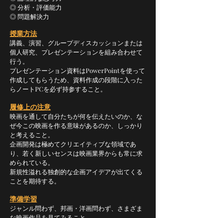
◎ 分析・評価能力
◎ 問題解決力
授業方法
講義、演習、グループディスカッションまたは
個人研究、プレゼンテーションを組み合わせて
行う。
プレゼンテーション資料はPowerPointを使って
作成してもらうため、資料作成の段階に入った
らノートPCを必ず持参すること。
履修上の注意
映画を通して自分たちが何を伝えたいのか、な
ぜ今この映画を作る意味があるのか、しっかり
と考えること。
企画開発は極めてクリエイティブな領域であ
り、若く新しいセンスは映画業界からも常に求
められている。
新規性溢れる独創的な企画アイデアが出てくる
ことを期待する。
準備学習
ジャンル問わず、邦画・洋画問わず、さまざま
な映画作品を見てみること。