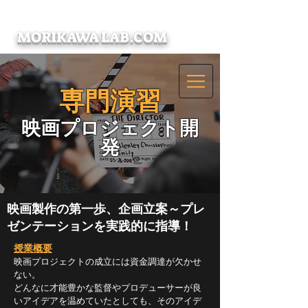
Focusing on DIGITAL JOURNALISM
MORIKAWA LAB.COM
専門演習
​映画プロジェクト開
発
映画製作の第一歩、企画立案～プレ
ゼンテーションを
実践的に指導！
授業概要
映画プロジェクトの成立には資金調達が欠かせ
ない。
どんなに才能豊かな監督やプロデューサーが良
いアイデアを温めていたとしても、そのアイデ