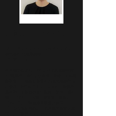
片原 朋子 KATAHARA,
Tomoko
ジェイアンドケイ・エンタテインメント
株式会社 代表取締役
プロデューサー
名古屋市生まれ。91年より北京電影学院
(中国)留学。93年より台湾・香港にて林海
象監督、三池崇史監督らの現地撮影作品
に参加。96年㈱アミューズ入社、映像事
業本部にて映画の宣伝配給に従事。退社
後、『T.R.Y.』（大森一樹監督／東映）、
『赤い月』（降旗康男監督／東宝）、
『ゴジラFINAL WARS』（北村龍平監督／東
宝）、『新宿インシデント』（ジャッキ