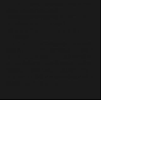
ー・チェン主演／香港映画）等多くの中
華圏との合作作品に従事。
04年経済産業省育成事業プログラムで
米・UCLAエクテンション修了。
08年ジェイアンドケイ・エンタテインメ
ント㈱設立。
『トロッコ』（川口浩史監督／日台合作
映画 ©トロッコLLP（2007年設立）／10年ビ
タース・エンド配給）、『真夜中の五分
前』(行定勲監督／日中合作映画／14年東
映配給)、『越年 Lovers』（郭珍弟（グオ・
チェンディ）監督／日台合作映画／21年全
国公開）をプロデュース。