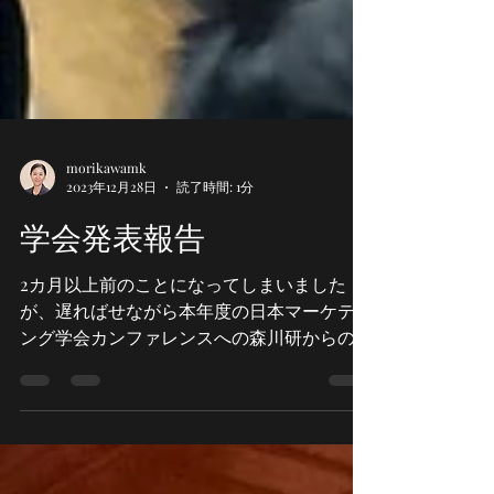
morikawamk
2023年12月28日
読了時間: 1分
学会発表報告
2カ月以上前のことになってしまいました
が、遅ればせながら本年度の日本マーケティ
ング学会カンファレンスへの森川研からの参
加学生と発表テーマを紹介します。 全員、
ポスターセッションへの参加でした。 ※リ
ンク先で発表詳細をご覧いただけます。...