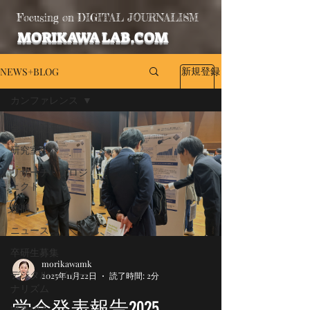
Focusing on DIGITAL JOURNALISM
MORIKAWA LAB.COM
新規登録
NEWS+BLOG
カンファレンス
全ての記事
研究室紹介
リサーチ・プロジ
ェクト
雑感
ニュース
卒研生募集
morikawamk
デジタル・ジャー
2025年11月22日
読了時間: 2分
ナリズム
学会発表報告2025