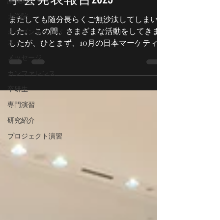
講義紹介
大学院
またしても随分長らくご無沙汰してしまいま
した。 この間、さまざまな活動をしてきま
オープンキャンパ
ス
したが、ひとまず、10月の日本マーケティン
グ学会カンファレンス2025での学会発表報
メッセージ
告をしたいと思います。 今年は森川研か
カンファレンス
ら、3名の4年生がポスター報告に参加しまし
卒研生
た。 発表者名と発表タイトルは下記の通り
です。 矢口颯・佐藤徳紀・森川美幸 「若者
専門演習
はロックフェスでロックを好きになるか―参
研究紹介
加動機と嗜好変化に関する探索的研究―」 ​
プロジェクト演習
山下杏莉・佐藤徳紀・森川美幸 「ロングセ
ラーチョコレート菓子におけるZ世代のロイ
ヤリティ形成要因」 ​ 義原愛珠・佐藤徳紀・
森川美幸 「欧米における日本人アーティス
トの人気要因」 発表タイトルをクリックす
ると、各研究の報告要旨が読めますので、是
非ご一読いただければと思います。 発表者
として学会デビューを飾った3名は、最初こ