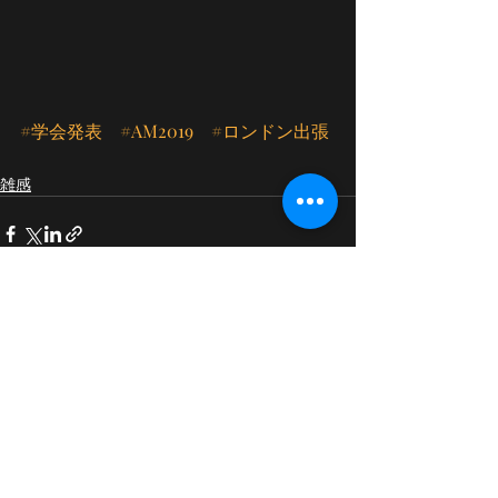
#学会発表
#AM2019
#ロンドン出張
雑感
最新記事
すべて表示