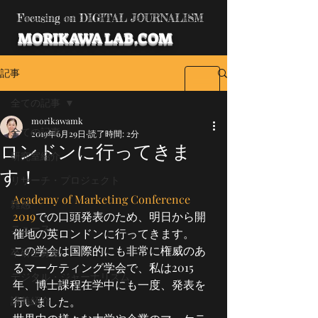
Focusing on DIGITAL JOURNALISM
MORIKAWA LAB.COM
記事
全ての記事
morikawamk
全ての記事
2019年6月29日
読了時間: 2分
ロンドンに行ってきま
研究室紹介
す！
リサーチ・プロジェクト
Academy of Marketing Conference 
雑感
2019
での口頭発表のため、明日から開
ニュース
催地の英ロンドンに行ってきます。
この学会は国際的にも非常に権威のあ
卒研生募集
るマーケティング学会で、私は2015
デジタル・ジャーナリズム
年、博士課程在学中にも一度、発表を
講義紹介
行いました。