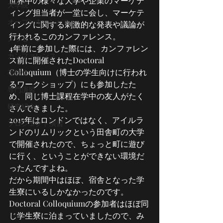
世界中の様々な大学や企業のマーケテ
大学院
ィング担当者が一堂に会し、マーケテ
オープンキャンパス
ィングに関する刺激的な発表や議論が
行われるこのカンファレンス。
メッセージ
4年前に参加した際には、カンファレン
カンファレンス
ス前に開催されたDoctoral 
Colloquium（博士の学生向けに行われ
卒研生
るワークショップ）にも参加したた
専門演習
め、同じ博士課程在学中の友人がたく
研究紹介
さんできました。
2015年はロンドンではなく、アイルラ
プロジェクト演習
ンドのリムリックという田舎町の大学
で開催されたので、ちょっと町に遊び
に行く、ということができない環境だ
ったんですよね。
だから期間中はほぼ、宿舎となった学
生寮にいるしかなかったのです。
Doctoral Colloquiumの参加者はほぼ同
じ学生寮に泊まっていましたので、み