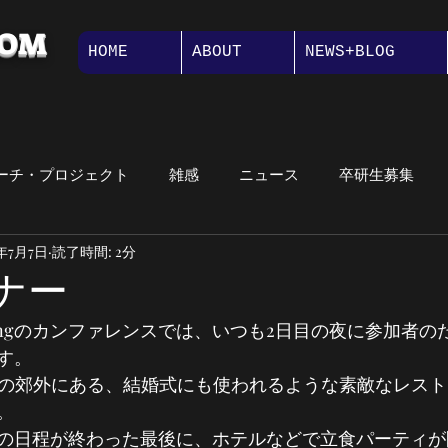
COM
HOME
ABOUT
NEWS+BLOG
ーチ・プロジェクト
雑感
ニュース
卒研生募集
2年7月7日
読了時間: 2分
講義紹介
大学院
オープンキャンパス
メッセージ
ィナー
Marketingのカンファレンスでは、いつも2日目の夜に参加
紹介
プロジェクト演習
す。
どの郊外にある、結婚式にも使われるような素敵なレストラ
。
の日程が終わった最後に、ホテルなどで立食パーティが