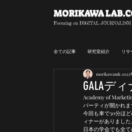
MORIKAWA LAB.
Focusing on DIGITAL JOURNALISM
全ての記事
研究室紹介
リサ
morikawamk
202
デジタル・ジャーナリズム
GALAデ
Academy of 
卒研生
専門演習
研究
パーティが開かれま
今回も車で30分ほ
ィナーがありました
日本の学会でも全て